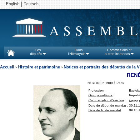
English
Deutsch
ASSEMBL
Les
Dans
Commissions et
députés
l'Hémicycle
autres instances
Accueil
Histoire et patrimoine
Notices et portraits des députés de la V
>
>
RENÉ
Né le 09.06.1909 à Paris
Profession
:
Exploit
Groupe politique
:
Républi
Circonscription d'élection
:
Marne 
Date de début de mandat
:
30.11.
Date de fin de mandat
:
09.10.1