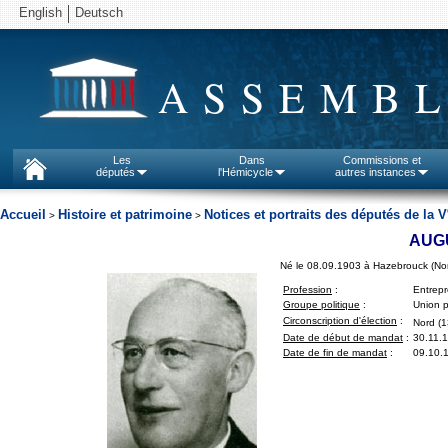
English
Deutsch
ASSEMBL
Les
Dans
Commissions et
députés
l'Hémicycle
autres instances
Accueil
Histoire et patrimoine
Notices et portraits des députés de la V
>
>
AUG
Né le 08.09.1903 à Hazebrouck (No
Profession
:
Entrep
Groupe politique
:
Union p
Circonscription d'élection
:
Nord (1
Date de début de mandat
:
30.11.
Date de fin de mandat
:
09.10.1