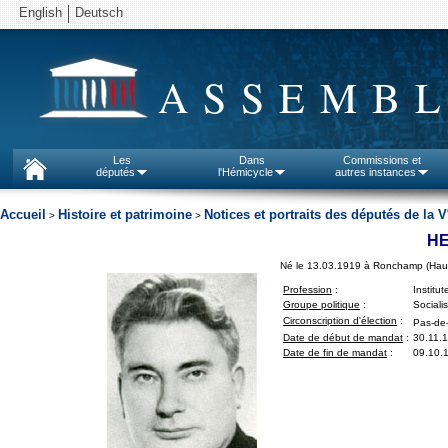
English
Deutsch
ASSEMBL
Les
Dans
Commissions et
députés
l'Hémicycle
autres instances
Accueil
Histoire et patrimoine
Notices et portraits des députés de la V
>
>
HE
Né le 13.03.1919 à Ronchamp (Hau
Profession
:
Institut
Groupe politique
:
Sociali
Circonscription d'élection
:
Pas-de-
Date de début de mandat
:
30.11.
Date de fin de mandat
:
09.10.1