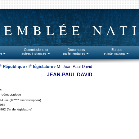
SEMBLÉE NAT
Commissions et
Documents
Europe
le
autres instances
parlementaires
et international
e
e
République
I
législature
M. Jean-Paul David
>
>
JEAN-PAUL DAVID
el
e démocratique
ème
t-Oise (18
circonscription)
1958
962 (fin de législature)