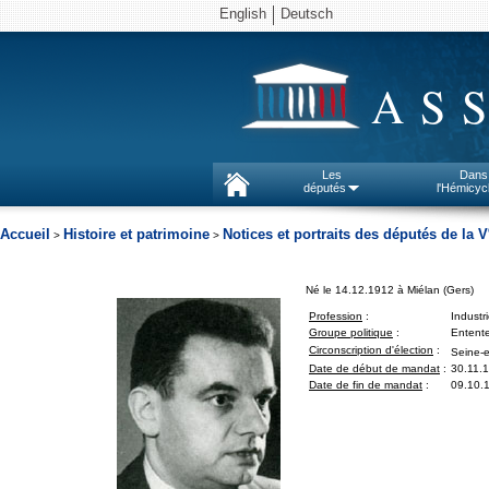
English
Deutsch
AS
Les
Dans
députés
l'Hémicyc
Accueil
Histoire et patrimoine
Notices et portraits des députés de la V
>
>
Né le 14.12.1912 à Miélan (Gers)
Profession
:
Industri
Groupe politique
:
Entent
Circonscription d'élection
:
Seine-e
Date de début de mandat
:
30.11.
Date de fin de mandat
:
09.10.1