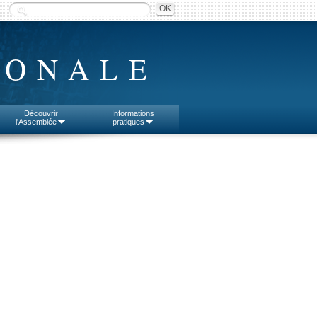
IONALE
Découvrir
Informations
l'Assemblée
pratiques