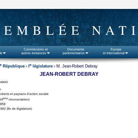
SEMBLÉE NAT
Commissions et
Documents
Europe
le
autres instances
parlementaires
et international
e
e
République
I
législature
M. Jean-Robert Debray
>
>
JEAN-ROBERT DEBRAY
alais)
n
dants et paysans d'action sociale
ème
18
circonscription)
1958
962 (fin de législature)