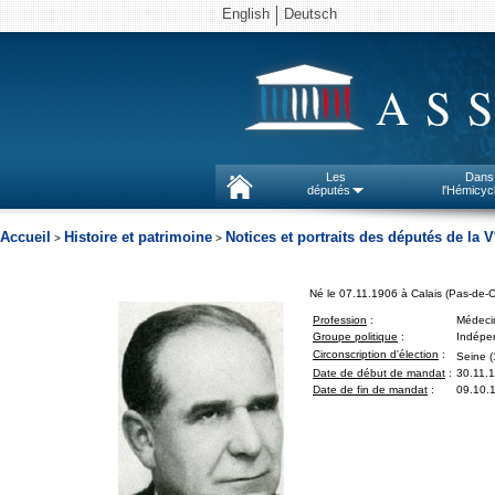
English
Deutsch
AS
Les
Dans
députés
l'Hémicyc
Accueil
Histoire et patrimoine
Notices et portraits des députés de la V
>
>
Né le 07.11.1906 à Calais (Pas-de-C
Profession
:
Médeci
Groupe politique
:
Indépen
Circonscription d'élection
:
Seine (
Date de début de mandat
:
30.11.
Date de fin de mandat
:
09.10.1