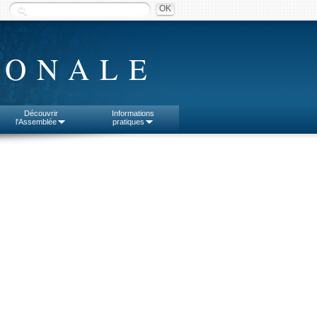
IONALE
Découvrir
Informations
l'Assemblée
pratiques