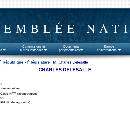
SEMBLÉE NAT
Commissions et
Documents
Europe
le
autres instances
parlementaires
et international
e
e
République
I
législature
M. Charles Delesalle
>
>
CHARLES DELESALLE
el
e démocratique
ème
Calais (4
circonscription)
1958
962 (fin de législature)