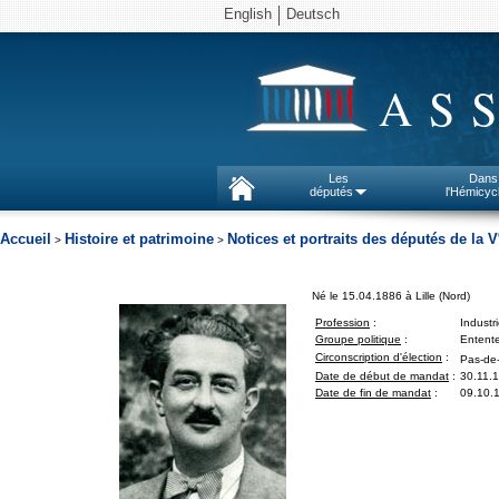
English
Deutsch
AS
Les
Dans
députés
l'Hémicyc
Accueil
Histoire et patrimoine
Notices et portraits des députés de la V
>
>
Né le 15.04.1886 à Lille (Nord)
Profession
:
Industri
Groupe politique
:
Entent
Circonscription d'élection
:
Pas-de-
Date de début de mandat
:
30.11.
Date de fin de mandat
:
09.10.1