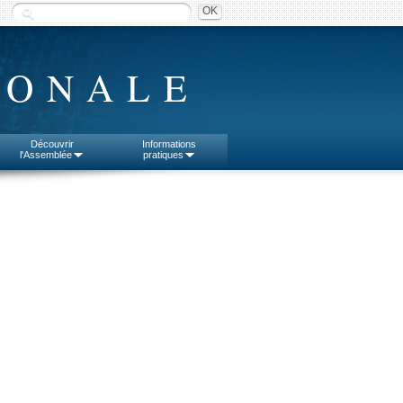
IONALE
Découvrir
Informations
l'Assemblée
pratiques