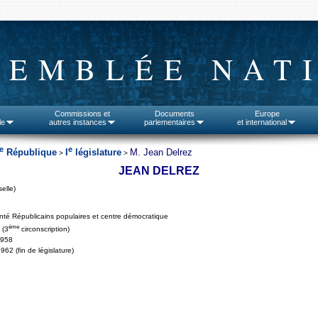
SEMBLÉE NAT
Commissions et
Documents
Europe
le
autres instances
parlementaires
et international
e
e
République
I
législature
M. Jean Delrez
>
>
JEAN DELREZ
elle)
té Républicains populaires et centre démocratique
ème
 (3
circonscription)
1958
962 (fin de législature)