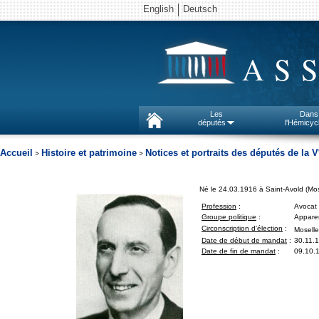
English
Deutsch
AS
Les
Dans
députés
l'Hémicyc
Accueil
Histoire et patrimoine
Notices et portraits des députés de la V
>
>
Né le 24.03.1916 à Saint-Avold (Mos
Profession
:
Avocat
Groupe politique
:
Apparen
Circonscription d'élection
:
Moselle
Date de début de mandat
:
30.11.
Date de fin de mandat
:
09.10.1