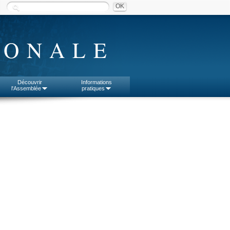
IONALE
Découvrir
Informations
l'Assemblée
pratiques