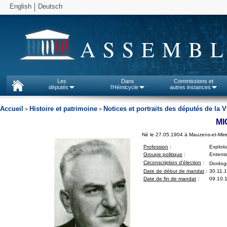
English
Deutsch
ASSEMBL
Les
Dans
Commissions et
députés
l'Hémicycle
autres instances
Accueil
Histoire et patrimoine
Notices et portraits des députés de la V
>
>
MI
Né le 27.05.1904 à Mauzens-et-Mir
Profession
:
Exploit
Groupe politique
:
Entent
Circonscription d'élection
:
Dordog
Date de début de mandat
:
30.11.
Date de fin de mandat
:
09.10.1