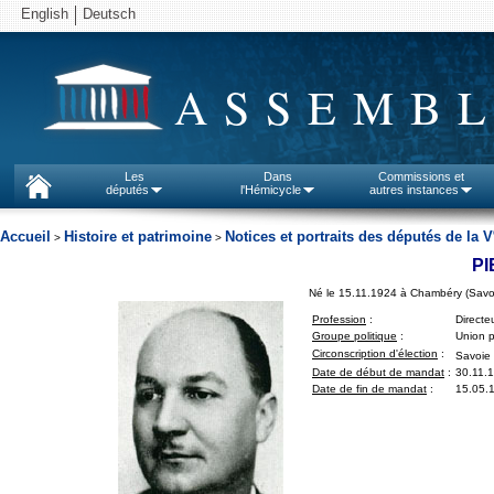
English
Deutsch
ASSEMBL
Les
Dans
Commissions et
députés
l'Hémicycle
autres instances
Accueil
Histoire et patrimoine
Notices et portraits des députés de la V
>
>
P
Né le 15.11.1924 à Chambéry (Savo
Profession
:
Directe
Groupe politique
:
Union p
Circonscription d'élection
:
Savoie 
Date de début de mandat
:
30.11.
Date de fin de mandat
:
15.05.