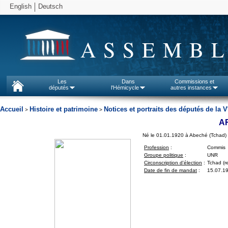
English
Deutsch
ASSEMBL
Les
Dans
Commissions et
députés
l'Hémicycle
autres instances
Accueil
Histoire et patrimoine
Notices et portraits des députés de la V
>
>
A
Né le 01.01.1920 à Abeché (Tchad)
Profession
:
Commis
Groupe politique
:
UNR
Circonscription d'élection
:
Tchad (re
Date de fin de mandat
:
15.07.1