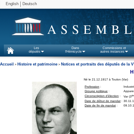
English
Deutsch
ASSEMBL
Les
Dans
Commissions et
députés
l'Hémicycle
autres instances
Accueil
Histoire et patrimoine
Notices et portraits des députés de la V
>
>
H
Né le 21.12.1917 à Toulon (Var)
Profession
:
Industri
Groupe politique
:
Apparen
è
Circonscription d'élection
:
Var (3
Date de début de mandat
:
30.11.
Date de fin de mandat
:
09.10.1