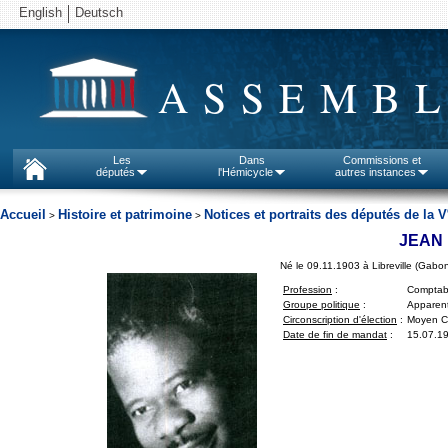
English
Deutsch
ASSEMBL
Les
Dans
Commissions et
députés
l'Hémicycle
autres instances
Accueil
Histoire et patrimoine
Notices et portraits des députés de la V
>
>
JEAN 
Né le 09.11.1903 à Libreville (Gabo
Profession
:
Comptab
Groupe politique
:
Apparent
Circonscription d'élection
:
Moyen Co
Date de fin de mandat
:
15.07.1