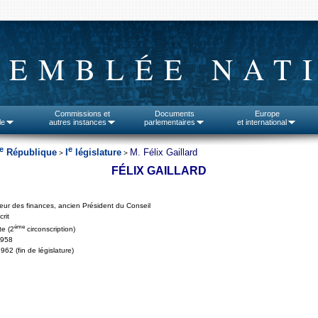
SEMBLÉE NAT
Commissions et
Documents
Europe
le
autres instances
parlementaires
et international
e
e
République
I
législature
M. Félix Gaillard
>
>
FÉLIX GAILLARD
eur des finances, ancien Président du Conseil
rit
ème
e (2
circonscription)
1958
962 (fin de législature)