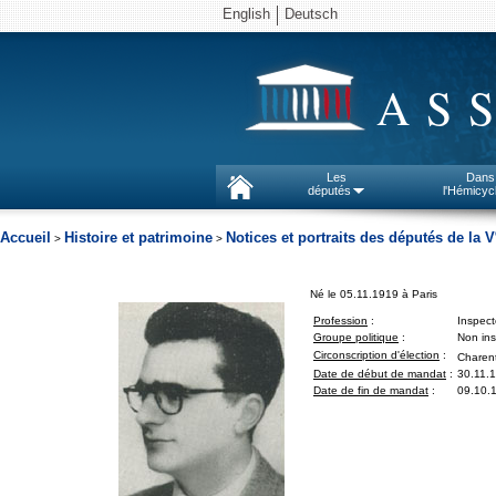
English
Deutsch
AS
Les
Dans
députés
l'Hémicyc
Accueil
Histoire et patrimoine
Notices et portraits des députés de la V
>
>
Né le 05.11.1919 à Paris
Profession
:
Inspect
Groupe politique
:
Non insc
Circonscription d'élection
:
Charent
Date de début de mandat
:
30.11.
Date de fin de mandat
:
09.10.1