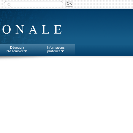
IONALE
Découvrir
Informations
l'Assemblée
pratiques