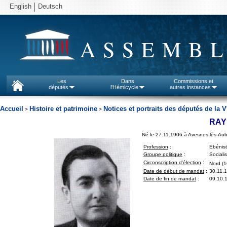
English
Deutsch
ASSEMBL
Les
Dans
Commissions et
députés
l'Hémicycle
autres instances
Accueil
Histoire et patrimoine
Notices et portraits des députés de la V
>
>
RAY
Né le 27.11.1906 à Avesnes-lès-Aub
Profession
:
Ebénis
Groupe politique
:
Sociali
Circonscription d'élection
:
Nord (1
Date de début de mandat
:
30.11.
Date de fin de mandat
:
09.10.1