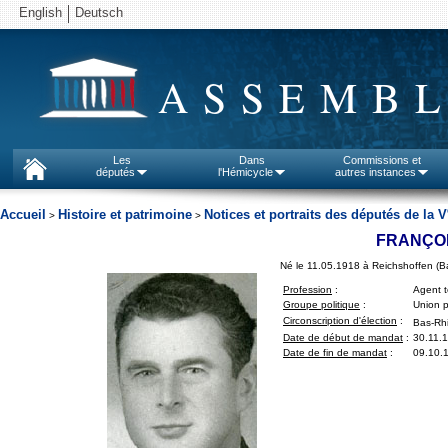
English
Deutsch
ASSEMBL
Les
Dans
Commissions et
députés
l'Hémicycle
autres instances
Accueil
Histoire et patrimoine
Notices et portraits des députés de la V
>
>
FRANÇO
Né le 11.05.1918 à Reichshoffen (B
Profession
:
Agent 
Groupe politique
:
Union p
Circonscription d'élection
:
Bas-Rhi
Date de début de mandat
:
30.11.
Date de fin de mandat
:
09.10.1