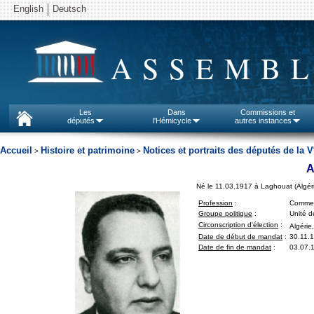
English
Deutsch
ASSEMBL
Les
Dans
Commissions et
députés
l'Hémicycle
autres instances
Accueil
Histoire et patrimoine
Notices et portraits des députés de la V
>
>
A
Né le 11.03.1917 à Laghouat (Algéri
Profession
:
Commer
Groupe politique
:
Unité d
Circonscription d'élection
:
Algérie,
Date de début de mandat
:
30.11.
Date de fin de mandat
:
03.07.1