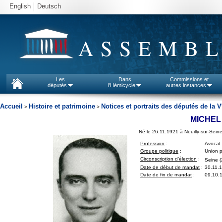
English
Deutsch
ASSEMBL
Les
Dans
Commissions et
députés
l'Hémicycle
autres instances
Accueil
Histoire et patrimoine
Notices et portraits des députés de la V
>
>
MICHEL
Né le 26.11.1921 à Neuilly-sur-Seine
Profession
:
Avocat
Groupe politique
:
Union p
Circonscription d'élection
:
Seine (
Date de début de mandat
:
30.11.
Date de fin de mandat
:
09.10.1