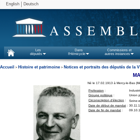
English
Deutsch
ASSEMBL
Les
Dans
Commissions et
députés
l'Hémicycle
autres instances
Accueil
Histoire et patrimoine
Notices et portraits des députés de la V
>
>
MA
Né le 17.02.1913 à Mercy-le-Bas (Me
Profession
:
Industri
Groupe politique
:
Union p
Circonscription d'élection
:
Seine-e
Date de début de mandat
:
30.11.
Date de fin de mandat
:
09.10.1