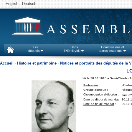
English
Deutsch
ASSEMBL
Les
Dans
Commissions et
députés
l'Hémicycle
autres instances
Accueil
Histoire et patrimoine
Notices et portraits des députés de la V
>
>
LO
Né le 28.04.1916 à Saint-Claude (Ju
Profession
:
Hôtelier
Groupe politique
:
Républi
Circonscription d'élection
:
Jura (2
Date de début de mandat
:
30.11.
Date de fin de mandat
:
09.10.1