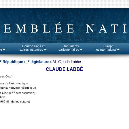
SEMBLÉE NAT
Commissions et
Documents
Europe
le
autres instances
parlementaires
et international
e
e
République
I
législature
M. Claude Labbé
>
>
CLAUDE LABBÉ
e-et-Oise)
eur de l'aéronautique
our la nouvelle République
ère
t-Oise (1
circonscription)
1958
962 (fin de législature)