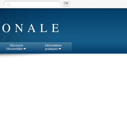
IONALE
Découvrir
Informations
l'Assemblée
pratiques