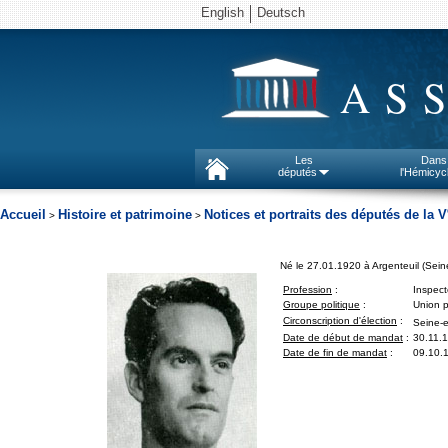
English
Deutsch
AS
Les
Dans
députés
l'Hémicyc
Accueil
Histoire et patrimoine
Notices et portraits des députés de la V
>
>
Né le 27.01.1920 à Argenteuil (Sein
Profession
:
Inspect
Groupe politique
:
Union p
Circonscription d'élection
:
Seine-e
Date de début de mandat
:
30.11.
Date de fin de mandat
:
09.10.1