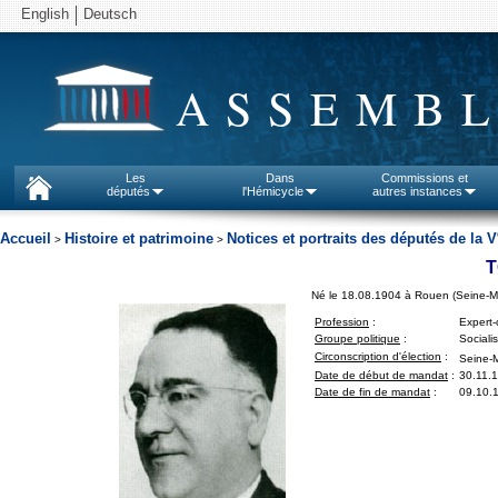
English
Deutsch
ASSEMBL
Les
Dans
Commissions et
députés
l'Hémicycle
autres instances
Accueil
Histoire et patrimoine
Notices et portraits des députés de la V
>
>
T
Né le 18.08.1904 à Rouen (Seine-Ma
Profession
:
Expert
Groupe politique
:
Sociali
Circonscription d'élection
:
Seine-M
Date de début de mandat
:
30.11.
Date de fin de mandat
:
09.10.1