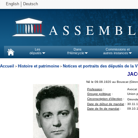
English
Deutsch
ASSEMBL
Les
Dans
Commissions et
députés
l'Hémicycle
autres instances
Accueil
Histoire et patrimoine
Notices et portraits des députés de la V
>
>
JAC
Né le 09.08.1920 au Bouscat (Giro
Profession
:
Avocat
Groupe politique
:
Union p
Circonscription d'élection
:
Gironde
Date de début de mandat
:
30.11.
Date de fin de mandat
:
09.10.1