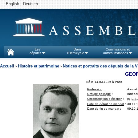
English
Deutsch
ASSEMBL
Les
Dans
Commissions et
députés
l'Hémicycle
autres instances
Accueil
Histoire et patrimoine
Notices et portraits des députés de la V
>
>
GEO
Né le 14.03.1925 à Paris
Profession
:
Avocat
Groupe politique
:
Indépen
Circonscription d'élection
:
Finistèr
Date de début de mandat
:
30.11.
Date de fin de mandat
:
09.10.1