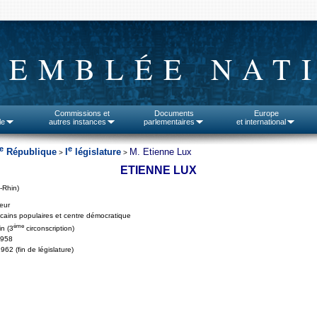
SEMBLÉE NAT
Commissions et
Documents
Europe
le
autres instances
parlementaires
et international
e
e
République
I
législature
M. Etienne Lux
>
>
ETIENNE LUX
-Rhin)
teur
cains populaires et centre démocratique
ème
n (3
circonscription)
1958
962 (fin de législature)