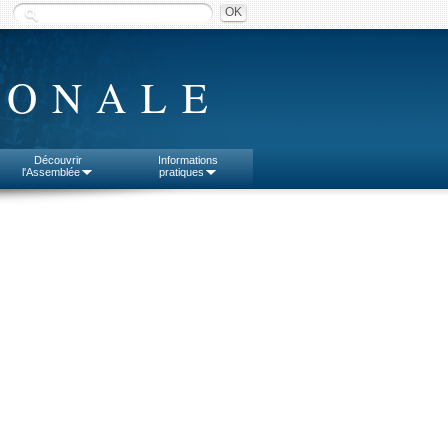
IONALE
Découvrir
Informations
l'Assemblée
pratiques