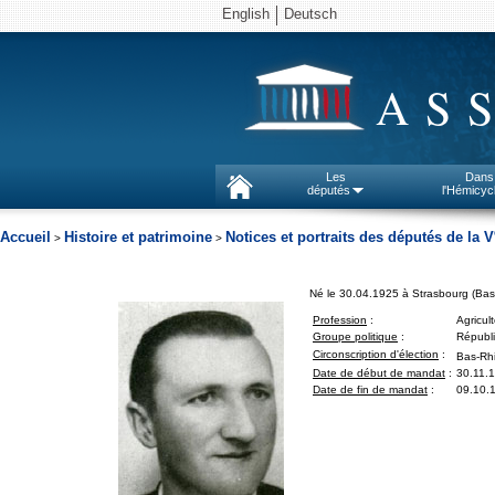
English
Deutsch
AS
Les
Dans
députés
l'Hémicyc
Accueil
Histoire et patrimoine
Notices et portraits des députés de la V
>
>
Né le 30.04.1925 à Strasbourg (Bas
Profession
:
Agricul
Groupe politique
:
Républi
Circonscription d'élection
:
Bas-Rhi
Date de début de mandat
:
30.11.
Date de fin de mandat
:
09.10.1