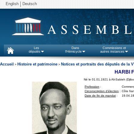
English
Deutsch
ASSEMBL
Les
Dans
Commissions et
députés
l'Hémicycle
autres instances
Accueil
Histoire et patrimoine
Notices et portraits des députés de la V
>
>
HARBI 
Né le 01.01.1921 à Ali-Sabieh (Djibo
Profession
:
Commerç
Circonscription d'élection
:
Côte fra
Date de fin de mandat
:
19.04.1