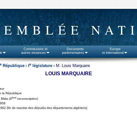
SEMBLÉE NAT
Commissions et
Documents
Europe
le
autres instances
parlementaires
et international
e
e
République
I
législature
M. Louis Marquaire
>
>
LOUIS MARQUAIRE
teur
e la République
ème
 Blida (3
circonscription)
1958
962 (fin de mandat des députés des départements algériens)