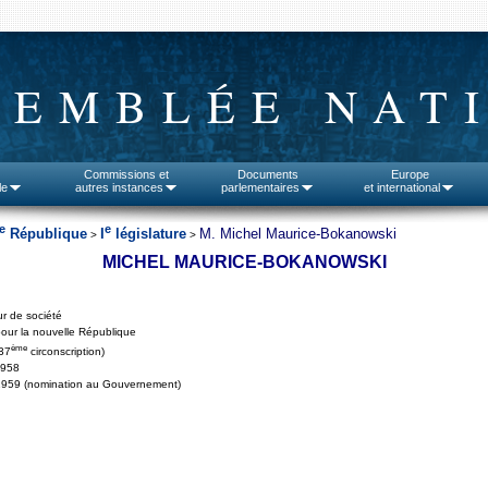
SEMBLÉE NAT
Commissions et
Documents
Europe
le
autres instances
parlementaires
et international
e
e
République
I
législature
M. Michel Maurice-Bokanowski
>
>
MICHEL MAURICE-BOKANOWSKI
ur de société
our la nouvelle République
ème
37
circonscription)
1958
1959 (nomination au Gouvernement)