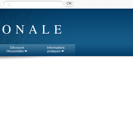
IONALE
Découvrir
Informations
l'Assemblée
pratiques