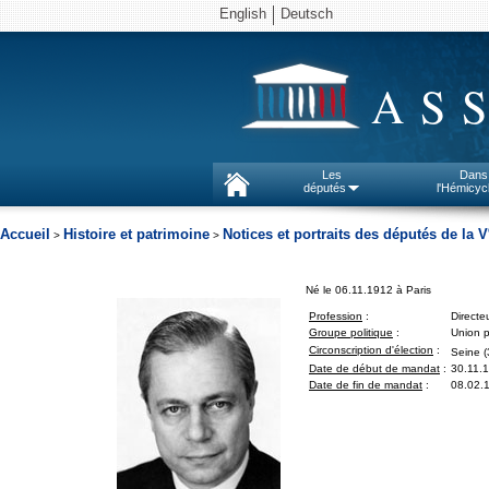
English
Deutsch
AS
Les
Dans
députés
l'Hémicyc
Accueil
Histoire et patrimoine
Notices et portraits des députés de la V
>
>
Né le 06.11.1912 à Paris
Profession
:
Directe
Groupe politique
:
Union p
Circonscription d'élection
:
Seine (
Date de début de mandat
:
30.11.
Date de fin de mandat
:
08.02.