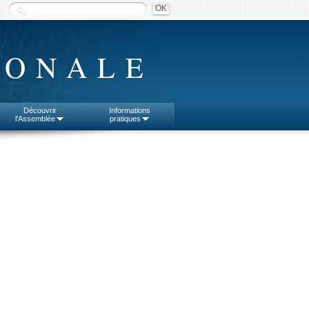
IONALE
Découvrir
Informations
l'Assemblée
pratiques