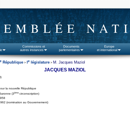
SEMBLÉE NAT
Commissions et
Documents
Europe
le
autres instances
parlementaires
et international
e
e
République
I
législature
M. Jacques Maziol
>
>
JACQUES MAZIOL
l)
our la nouvelle République
ème
Garonne (3
circonscription)
1958
1962 (nomination au Gouvernement)