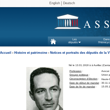
English
Deutsch
AS
Les
Dans
députés
l'Hémicyc
Accueil
Histoire et patrimoine
Notices et portraits des députés de la V
>
>
Né le 13.01.1918 à à Aurillac (Canta
Profession
:
Avocat
Groupe politique
:
Union p
Circonscription d'élection
:
Haute-
Date de début de mandat
:
30.11.
Date de fin de mandat
:
15.05.