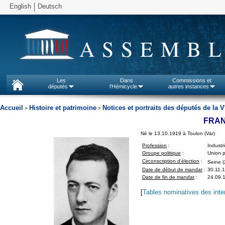
English
Deutsch
ASSEMBL
Les
Dans
Commissions et
députés
l'Hémicycle
autres instances
Accueil
Histoire et patrimoine
Notices et portraits des députés de la V
>
>
FRAN
Né le 13.10.1919 à Toulon (Var)
Profession
:
Industri
Groupe politique
:
Union p
Circonscription d'élection
:
Seine (
Date de début de mandat
:
30.11.
Date de fin de mandat
:
24.09.
[
Tables nominatives des inte