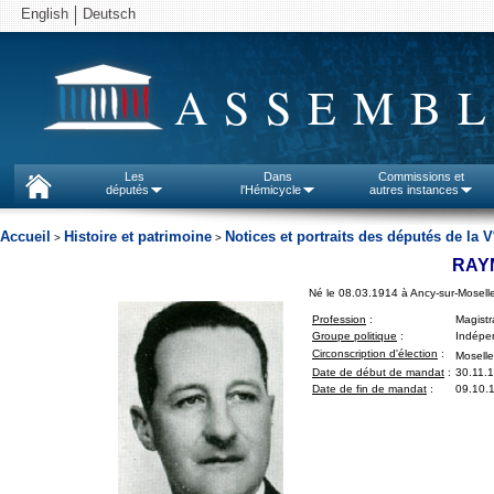
English
Deutsch
ASSEMBL
Les
Dans
Commissions et
députés
l'Hémicycle
autres instances
Accueil
Histoire et patrimoine
Notices et portraits des députés de la V
>
>
RAY
Né le 08.03.1914 à Ancy-sur-Moselle
Profession
:
Magistr
Groupe politique
:
Indépen
Circonscription d'élection
:
Moselle
Date de début de mandat
:
30.11.
Date de fin de mandat
:
09.10.1