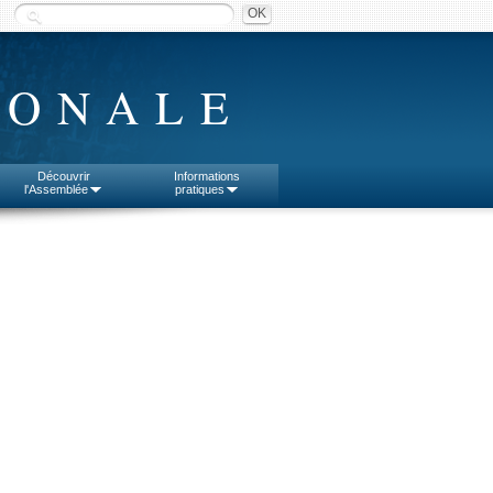
IONALE
Découvrir
Informations
l'Assemblée
pratiques