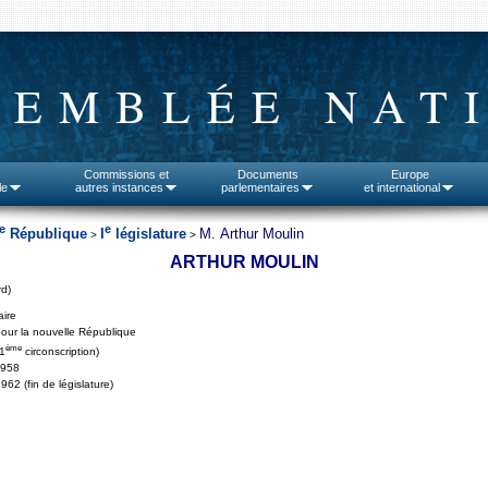
SEMBLÉE NAT
Commissions et
Documents
Europe
le
autres instances
parlementaires
et international
e
e
République
I
législature
M. Arthur Moulin
>
>
ARTHUR MOULIN
rd)
aire
our la nouvelle République
ème
1
circonscription)
1958
962 (fin de législature)