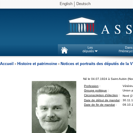
English
Deutsch
AS
Les
Dans
députés
l'Hémicyc
Accueil
Histoire et patrimoine
Notices et portraits des députés de la V
>
>
Né le 04.07.1924 à Saint-Aubin (No
Profession
:
Vétérin
Groupe politique
:
Union p
Circonscription d'élection
:
Nord (2
Date de début de mandat
:
30.11.
Date de fin de mandat
:
09.10.1