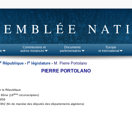
SEMBLÉE NAT
Commissions et
Documents
Europe
le
autres instances
parlementaires
et international
e
e
République
I
législature
M. Pierre Portolano
>
>
PIERRE PORTOLANO
e la République
ème
, Bône (16
circonscription)
1958
962 (fin de mandat des députés des départements algériens)