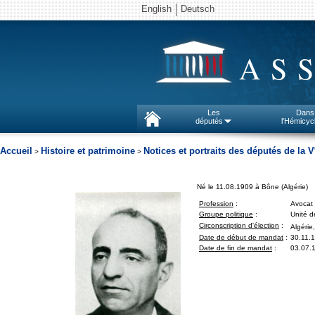
English
Deutsch
AS
Les
Dans
députés
l'Hémicyc
Accueil
Histoire et patrimoine
Notices et portraits des députés de la V
>
>
Né le 11.08.1909 à Bône (Algérie)
Profession
:
Avocat
Groupe politique
:
Unité d
Circonscription d'élection
:
Algérie
Date de début de mandat
:
30.11.
Date de fin de mandat
:
03.07.1