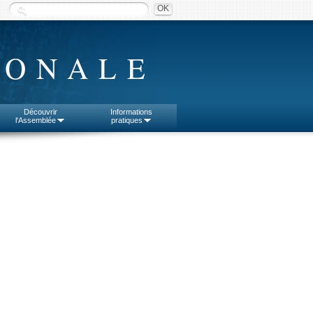
IONALE
Découvrir
Informations
l'Assemblée
pratiques