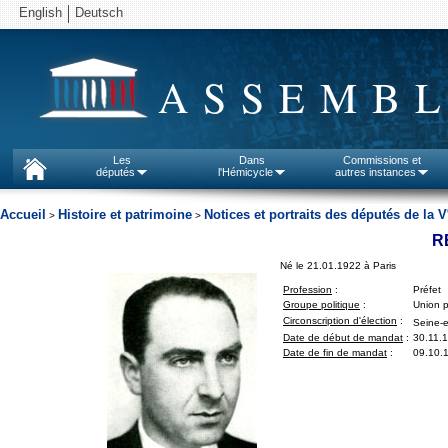
English
Deutsch
ASSEMBL
Les
Dans
Commissions et
députés
l'Hémicycle
autres instances
Accueil
Histoire et patrimoine
Notices et portraits des députés de la V
>
>
R
Né le 21.01.1922 à Paris
Profession
:
Préfet
Groupe politique
:
Union p
Circonscription d'élection
:
Seine-e
Date de début de mandat
:
30.11.
Date de fin de mandat
:
09.10.1