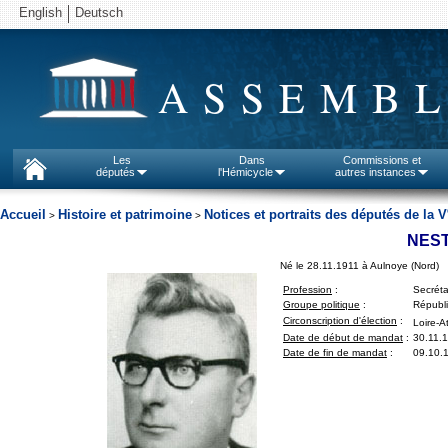
English
Deutsch
ASSEMBL
Les
Dans
Commissions et
députés
l'Hémicycle
autres instances
Accueil
Histoire et patrimoine
Notices et portraits des députés de la V
>
>
NES
Né le 28.11.1911 à Aulnoye (Nord)
Profession
:
Secréta
Groupe politique
:
Républi
Circonscription d'élection
:
Loire-A
Date de début de mandat
:
30.11.
Date de fin de mandat
:
09.10.1