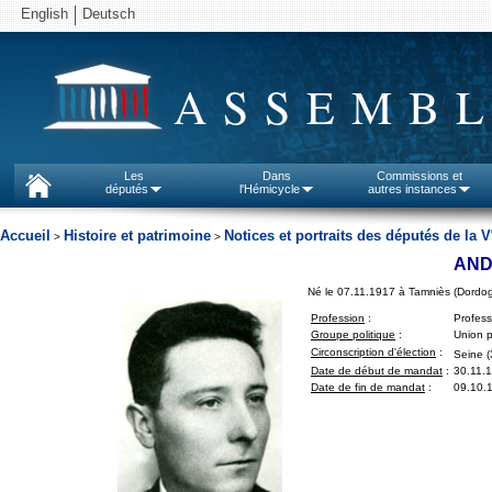
English
Deutsch
ASSEMBL
Les
Dans
Commissions et
députés
l'Hémicycle
autres instances
Accueil
Histoire et patrimoine
Notices et portraits des députés de la V
>
>
AND
Né le 07.11.1917 à Tamniès (Dordo
Profession
:
Profess
Groupe politique
:
Union p
Circonscription d'élection
:
Seine (
Date de début de mandat
:
30.11.
Date de fin de mandat
:
09.10.1