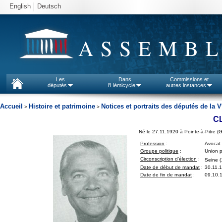
English
Deutsch
ASSEMBL
Les
Dans
Commissions et
députés
l'Hémicycle
autres instances
Accueil
Histoire et patrimoine
Notices et portraits des députés de la V
>
>
C
Né le 27.11.1920 à Pointe-à-Pitre 
Profession
:
Avocat
Groupe politique
:
Union p
Circonscription d'élection
:
Seine (
Date de début de mandat
:
30.11.
Date de fin de mandat
:
09.10.1