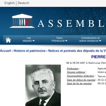
English
Deutsch
ASSEMBL
Les
Dans
Commissions et
députés
l'Hémicycle
autres instances
Accueil
Histoire et patrimoine
Notices et portraits des députés de la V
>
>
PIERRE
Né le 08.09.1897 à Saint-Loup (Tar
Profession
:
Agricul
Groupe politique
:
Union p
Circonscription d'élection
:
Tarn-et
Date de début de mandat
:
30.11.
Date de fin de mandat
:
09.10.1