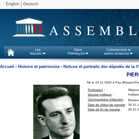
English
Deutsch
ASSEMBL
Les
Dans
Commissions et
députés
l'Hémicycle
autres instances
Accueil
Histoire et patrimoine
Notices et portraits des députés de la V
>
>
PIE
Né le 20.11.1920 à Pau (Basses-Py
Profession
:
Négoci
Groupe politique
:
Indépen
Circonscription d'élection
:
Basses
Date de début de mandat
:
30.11.
Date de fin de mandat
:
09.10.1