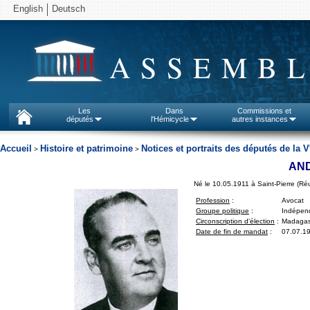
English
Deutsch
ASSEMBL
Les
Dans
Commissions et
députés
l'Hémicycle
autres instances
Accueil
Histoire et patrimoine
Notices et portraits des députés de la V
>
>
AND
Né le 10.05.1911 à Saint-Pierre (Ré
Profession
:
Avocat
Groupe politique
:
Indépend
Circonscription d'élection
:
Madagasca
Date de fin de mandat
:
07.07.19