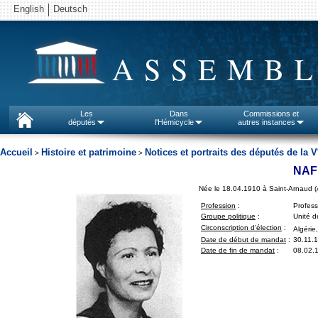
English
Deutsch
ASSEMBL
Les
Dans
Commissions et
députés
l'Hémicycle
autres instances
Accueil
Histoire et patrimoine
Notices et portraits des députés de la V
>
>
NAF
Née le 18.04.1910 à Saint-Arnaud (A
Profession
:
Profess
Groupe politique
:
Unité d
Circonscription d'élection
:
Algérie
Date de début de mandat
:
30.11.
Date de fin de mandat
:
08.02.