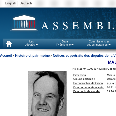
English
Deutsch
ASSEMBL
Les
Dans
Commissions et
députés
l'Hémicycle
autres instances
Accueil
Histoire et patrimoine
Notices et portraits des députés de la V
>
>
MAU
Né le 28.04.1900 à Noyelles-Godaul
Profession
:
Mineur
Groupe politique
:
Député 
Circonscription d'élection
:
Seine (
Date de début de mandat
:
30.11.
Date de fin de mandat
:
09.10.1