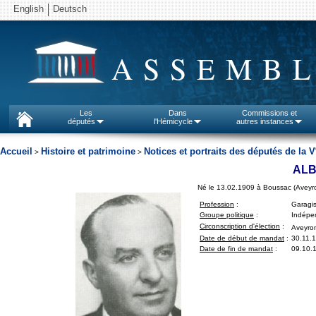
English
Deutsch
ASSEMBL
Les
Dans
Commissions et
députés
l'Hémicycle
autres instances
Accueil
Histoire et patrimoine
Notices et portraits des députés de la V
>
>
ALB
Né le 13.02.1909 à Boussac (Aveyr
Profession
:
Garagis
Groupe politique
:
Indépen
Circonscription d'élection
:
Aveyron
Date de début de mandat
:
30.11.
Date de fin de mandat
:
09.10.1