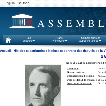
English
Deutsch
ASSEMBL
Les
Dans
Commissions et
députés
l'Hémicycle
autres instances
Accueil
Histoire et patrimoine
Notices et portraits des députés de la V
>
>
XA
Né le 05.12.1898 à Douarnenez (Fin
Profession
:
Profes
Groupe politique
:
Républi
Circonscription d'élection
:
Finistèr
Date de début de mandat
:
30.11.
Date de fin de mandat
:
09.10.1