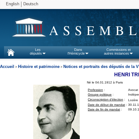
English
Deutsch
ASSEMBL
Les
Dans
Commissions et
députés
l'Hémicycle
autres instances
Accueil
Histoire et patrimoine
Notices et portraits des députés de la V
>
>
HENRI TR
Né le 04.01.1912 à Paris
Profession
:
Avocat
Groupe politique
:
Indépen
Circonscription d'élection
:
Lozère 
Date de début de mandat
:
30.11.
Date de fin de mandat
:
09.10.1