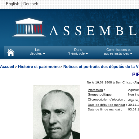
English
Deutsch
ASSEMBL
Les
Dans
Commissions et
députés
l'Hémicycle
autres instances
Accueil
Histoire et patrimoine
Notices et portraits des députés de la V
>
>
PI
Né le 16.08.1908 à Ben-Chicao (Alg
Profession
:
Agricul
Groupe politique
:
Non insc
Circonscription d'élection
:
Algérie
Date de début de mandat
:
30.11.
Date de fin de mandat
:
03.07.1