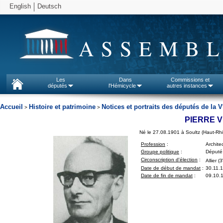
English
Deutsch
ASSEMBL
Les
Dans
Commissions et
députés
l'Hémicycle
autres instances
Accueil
Histoire et patrimoine
Notices et portraits des députés de la V
>
>
PIERRE 
Né le 27.08.1901 à Soultz (Haut-Rhi
Profession
:
Archite
Groupe politique
:
Député 
Circonscription d'élection
:
Allier (3
Date de début de mandat
:
30.11.
Date de fin de mandat
:
09.10.1