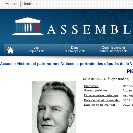
English
Deutsch
ASSEMBL
Les
Dans
Commissions et
députés
l'Hémicycle
autres instances
Accueil
Histoire et patrimoine
Notices et portraits des députés de la V
>
>
PI
Né le 08.09.1911 à Lyon (Rhône)
Profession
:
Médeci
Groupe politique
:
Apparen
Circonscription d'élection
:
Meurthe
Date de début de mandat
:
30.11.
Date de fin de mandat
:
09.10.1