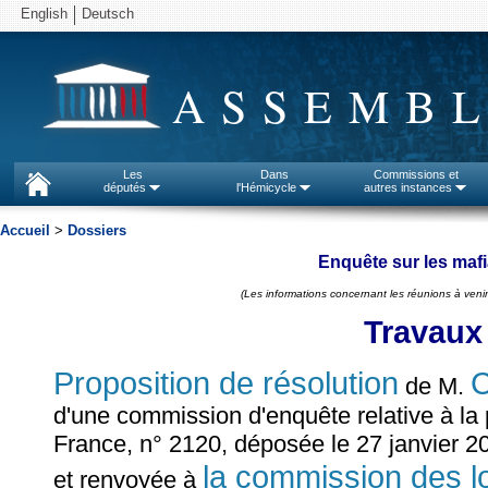
English
Deutsch
ASSEMBL
Les
Dans
Commissions et
députés
l'Hémicycle
autres instances
Accueil
>
Dossiers
Enquête sur les mafi
(Les informations concernant les réunions à venir
Travaux
Proposition de résolution
C
de M.
d'une commission d'enquête relative à la 
France, n° 2120, déposée le 27 janvier 2
la commission des loi
et renvoyée à