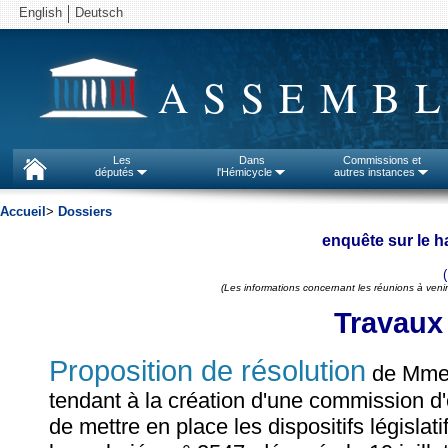
English
Deutsch
ASSEMBL
Les
Dans
Commissions et
députés
l'Hémicycle
autres instances
Accueil
>
Dossiers
enquête sur le h
(Les informations concernant les réunions à venir
Travaux
Proposition de résolution
de Mm
tendant à la création d'une commission d'
de mettre en place les dispositifs législa