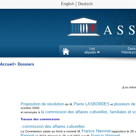
English
Deutsch
AS
Les
Dans
députés
l'Hémicyc
Accueil
>
Dossiers
(Les info
Proposition de résolution
Pierre LASBORDES
plusieurs de
de M.
et
octobre 2000
la commission des affaires culturelles, familiales et s
et renvoyée à
Travaux des commissions
commission des affaires culturelles
-
Francis Hammel
La Commission saisie au fond a nommé M.
rapporteur le 26 
Rapport
Francis Hammel
n° 3024 déposé le 25 avril 2001 par M.