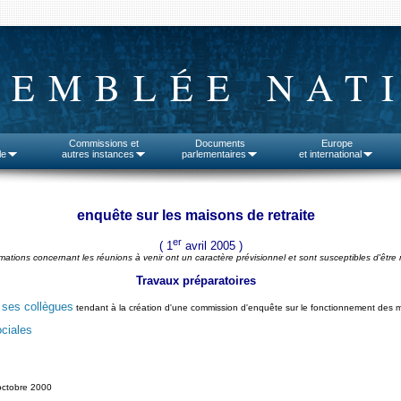
SEMBLÉE NAT
Commissions et
Documents
Europe
le
autres instances
parlementaires
et international
enquête sur les maisons de retraite
er
( 1
avril 2005 )
rmations concernant les réunions à venir ont un caractère prévisionnel et sont susceptibles d'être 
Travaux préparatoires
 ses collègues
tendant à la création d'une commission d'enquête sur le fonctionnement des m
ociales
octobre 2000